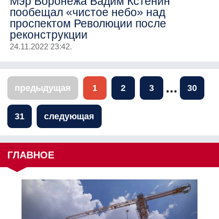
Мэр Воронежа Вадим Кстенин
пообещал «чистое небо» над
проспектом Революции после
реконструкции
24.11.2022 23:42.
...
предыдущая
1
2
3
30
31
следующая
ГЛАВНОЕ