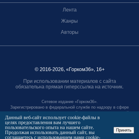
Лента
Жанры
Авторы
© 2016-2026, «Горком36», 16+
При использовании материалов с сайта
обязательна прямая гиперссылка на источник.
Сетевое издание «Горком36».
Зарегистрировано в федеральной службе по надзору в сфере
связи, информационных технологий и массовых коммуникаций.
Данный веб-сайт использует cookie-файлы в
Регистрационный номер ЭЛ № ФС77-88966 от 21 января 2025 г.
целях предоставления вам лучшего
Учредитель: Муниципальное автономное учреждение "Агентство
пользовательского опыта на нашем сайте.
городских коммуникаций"
Принять
Продолжая использовать данный сайт, вы
Главный редактор:
соглашаетесь с использованием нами cookie-