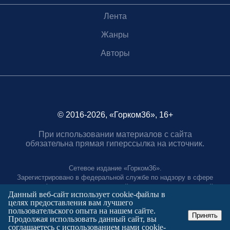
Лента
Жанры
Авторы
© 2016-2026, «Горком36», 16+
При использовании материалов с сайта
обязательна прямая гиперссылка на источник.
Сетевое издание «Горком36».
Зарегистрировано в федеральной службе по надзору в сфере
связи, информационных технологий и массовых коммуникаций.
Данный веб-сайт использует cookie-файлы в
Регистрационный номер ЭЛ № ФС77-88966 от 21 января 2025 г.
целях предоставления вам лучшего
Учредитель: Муниципальное автономное учреждение "Агентство
пользовательского опыта на нашем сайте.
городских коммуникаций"
Принять
Продолжая использовать данный сайт, вы
Главный редактор:
соглашаетесь с использованием нами cookie-