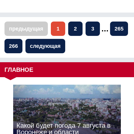
...
предыдущая
1
2
3
265
266
следующая
ГЛАВНОЕ
Какой будет погода 7 августа в
Воронеже и области