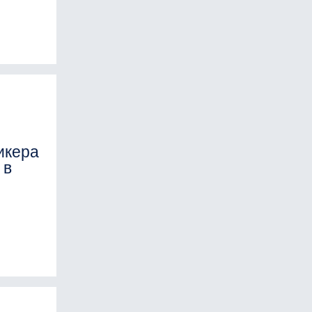
икера
 в