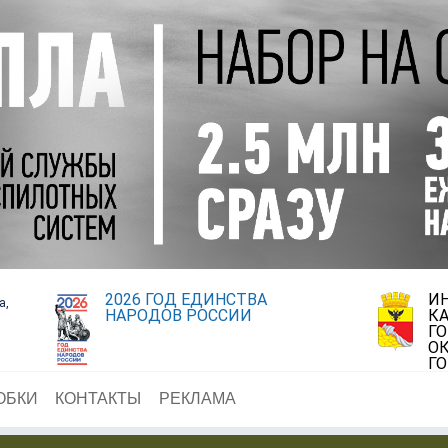
2026 ГОД ЕДИНСТВА
И
а,
НАРОДОВ РОССИИ
К
Г
ОК
Г
ОБКИ
КОНТАКТЫ
РЕКЛАМА