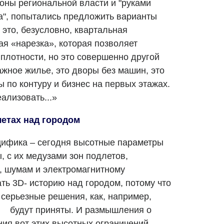
роны региональной власти и "руками
а", попытались предложить варианты
 это, безусловно, квартальная
кая «нарезка», которая позволяет
плотности, но это совершенно другой
ажное жилье, это дворы без машин, это
 по контуру и бизнес на первых этажах.
ализовать...»
етах над городом
цифика – сегодня высотные параметры
 с их медузами зон подлетов,
, шумам и электромагнитному
ть 3D- историю над городом, потому что
 серьезные решения, как, например,
 будут приняты. И размышления о
ния вот этих высотных ограничений.