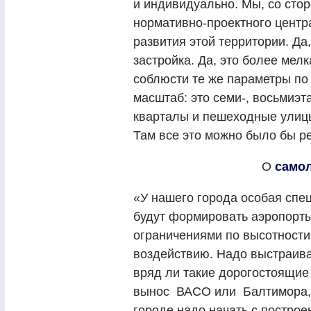
и индивидуально. Мы, со сто
нормативно-проектного центр
развития этой территории. Да,
застройка. Да, это более мел
соблюсти те же параметры по 
масштаб: это семи-, восьмиэт
кварталы и пешеходные улицы
Там все это можно было бы ре
О
самол
«У нашего города особая спе
будут формировать аэропорты,
ограничениями по высотности
воздействию. Надо выстраива
вряд ли такие дорогостоящие
вынос ВАСО или Балтимора,
городе надо начать с построе