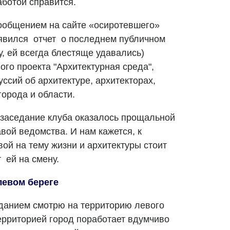
аботой справится.
ообщением на сайте «осиротевшего»
явился отчет о последнем публичном
у, ей всегда блестяще удавались)
го проекта "Архитектурная среда",
ссий об архитектуре, архитекторах,
орода и области.
 заседание клуба оказалось прощальной
авой ведомства. И нам кажется, к
й на тему жизни и архитектуры стоит
 ей на смену.
левом береге
данием смотрю на территорию левого
территорией город поработает вдумчиво