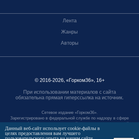
Лента
Жанры
Авторы
© 2016-2026, «Горком36», 16+
При использовании материалов с сайта
обязательна прямая гиперссылка на источник.
Сетевое издание «Горком36».
Зарегистрировано в федеральной службе по надзору в сфере
связи, информационных технологий и массовых коммуникаций.
Данный веб-сайт использует cookie-файлы в
Регистрационный номер ЭЛ № ФС77-88966 от 21 января 2025 г.
целях предоставления вам лучшего
Учредитель: Муниципальное автономное учреждение "Агентство
пользовательского опыта на нашем сайте.