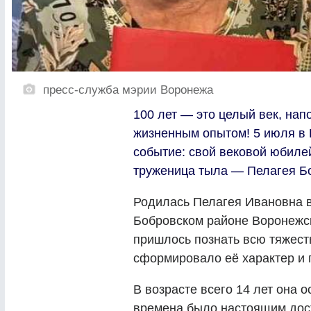
пресс-служба мэрии Воронежа
100 лет — это целый век, на
жизненным опытом! 5 июля в
событие: свой вековой юбиле
труженица тыла — Пелагея Б
Родилась Пелагея Ивановна в
Бобровском районе Воронежск
пришлось познать всю тяжесть
сформировало её характер и 
В возрасте всего 14 лет она 
времена было настоящим дос