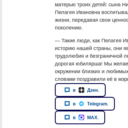
матерью троих детей: сына Н
Пелагея Ивановна воспитывал
жизни, передавая свои ценн
поколению.
— Такие люди, как Пелагея И
историю нашей страны, они я
трудолюбия и безграничной л
дорогая юбилярша! Мы желаем
окружении близких и любимых
словами поздравили её в мэр
в
Дзен.
в
Telegram.
в
MAX.