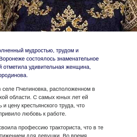
полненный мудростью, трудом и
 Воронеже состоялось знаменательное
й отметила удивительная женщина,
ородинова.
 селе Пчелиновка, расположенном в
ой области. С самых юных лет ей
 и цену крестьянского труда, что
привило любовь к работе.
освоила профессию тракториста, что в те
тижением для девушки. Во время