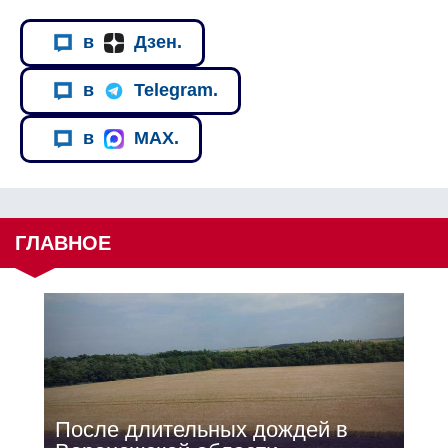
в
Дзен.
в
Telegram.
в
MAX.
ГЛАВНОЕ
После длительных дождей в