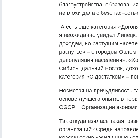
благоустройства, образования
неплохи дела с безопасностью
А есть еще категория «Дого
я неожиданно увидел Липецк
доходам, но растущим населен
распутье»
–
с городом Орлом 
депопуляция населения». «Хо
Сибирь, Дальний Восток, дохо
категория «С достатком»
–
пон
Несмотря на причудливость т
основе лучшего опыта, в пер
ОЭСР
–
Организации экономич
Так откуда взялась такая ра
организаций? Среди направл
классические «Жилищные усло