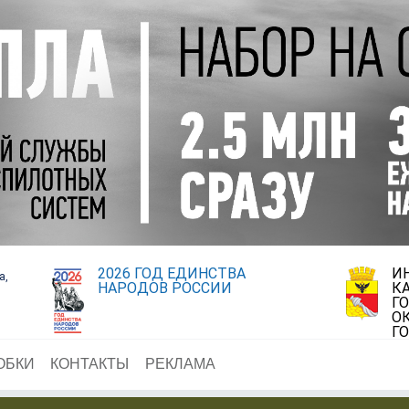
2026 ГОД ЕДИНСТВА
И
а,
НАРОДОВ РОССИИ
К
Г
О
Г
ОБКИ
КОНТАКТЫ
РЕКЛАМА