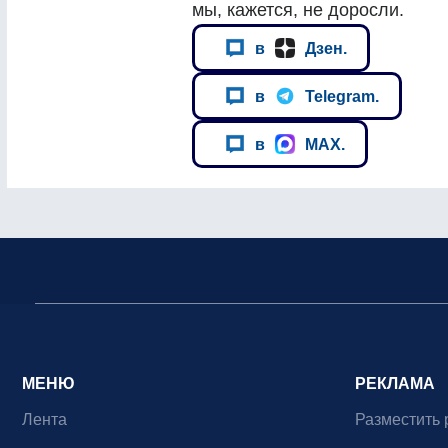
мы, кажется, не доросли.
в
Дзен.
в
Telegram.
в
MAX.
МЕНЮ
РЕКЛАМА
Лента
Разместить 