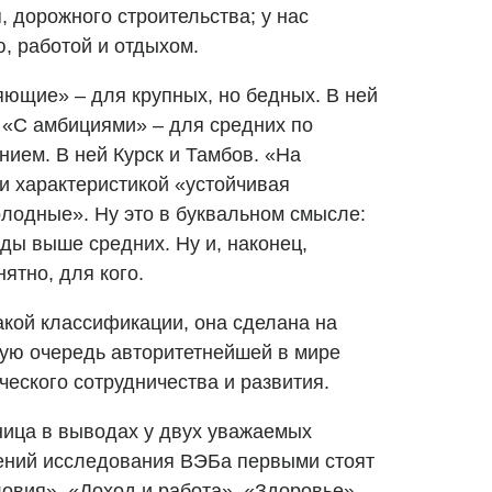
, дорожного строительства; у нас
, работой и отдыхом.
няющие»
–
для крупных, но бедных. В ней
. «С амбициями»
–
для средних по
ием. В ней Курск и Тамбов. «На
и характеристикой «устойчивая
лодные». Ну это в буквальном смысле:
ды выше средних. Ну и, наконец,
ятно, для кого.
акой классификации, она сделана на
вую очередь авторитетнейшей в мире
еского сотрудничества и развития.
зница в выводах у двух уважаемых
ений исследования ВЭБа первыми стоят
вия», «Доход и работа», «Здоровье».