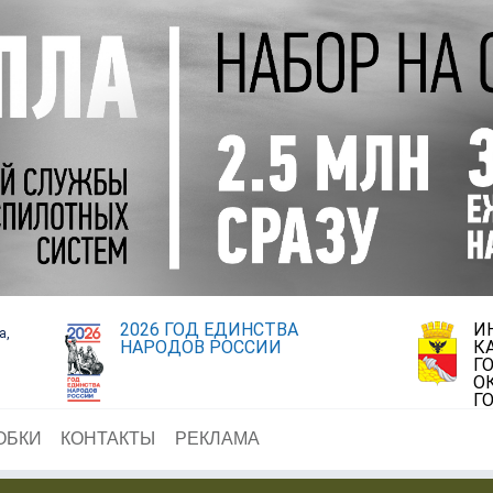
2026 ГОД ЕДИНСТВА
И
а,
НАРОДОВ РОССИИ
К
Г
О
Г
ОБКИ
КОНТАКТЫ
РЕКЛАМА