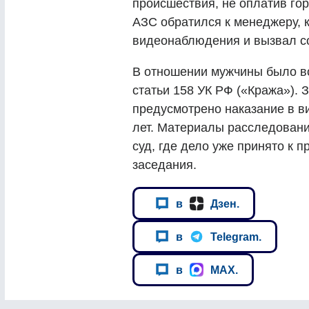
происшествия, не оплатив го
АЗС обратился к менеджеру, к
видеонаблюдения и вызвал с
В отношении мужчины было во
статьи 158 УК РФ («Кража»).
предусмотрено наказание в в
лет. Материалы расследован
суд, где дело уже принято к 
заседания.
в
Дзен.
в
Telegram.
в
MAX.