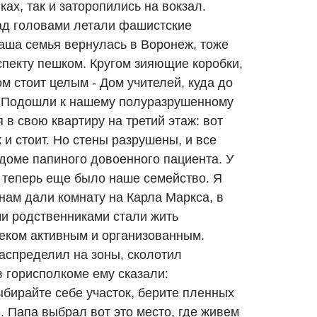
ах, так и заторопились на вокзал.
над головами летали фашистские
наша семья вернулась в Воронеж, тоже
спекту пешком. Кругом зияющие коробки,
м стоит целым - Дом учителей, куда до
. Подошли к нашему полуразрушенному
 в свою квартиру на третий этаж: вот
к и стоит. Но стены разрушены, и все
доме папиного довоенного пациента. У
и теперь еще было наше семейство. Я
нам дали комнату на Карла Маркса, в
и родственниками стали жить
еком активным и организованным.
распределил на зоны, сколотил
в горисполкоме ему сказали:
ыбирайте себе участок, берите пленных
. Папа выбрал вот это место, где живем