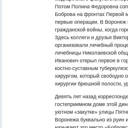
Потом Полина Федоровна соп
Боброва на фронтах Первой м
первые операции. В Воронеж п
гражданской войны, когда гор
Здесь коллеги и друзья Викт
организовали лечебный проце
лечебницы Николаевской общи
Иванович открыл первое в го
костно-суставным туберкулезо
хирургом, который свободно 
хирургии брюшной полости, у
Девять лет назад корреспонд
гостеприимном доме этой дин
уютном «закутке» улицы Пятн
Воронежа буквально из руин
называют это место «Бобровс