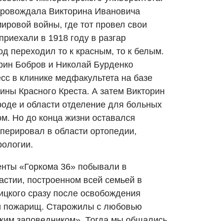
ровождала Викторина Ивановича
ировой войны, где тот провел свои
риехали в 1918 году в разгар
од переходил то к красным, то к белым.
орин Бобров и Николай Бурденко
сс в клинике медфакультета на базе
ны Красного Креста. А затем Викторин
роде и области отделение для больных
м. Но до конца жизни оставался
оперировал в области ортопедии,
рологии.
енты «Горкома 36» побывали в
астии, построенном всей семьей в
ицкого сразу после освобождения
 и пожарищ. Старожилы с любовью
ким заповедником». Тогда мы общались