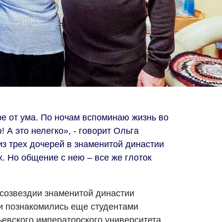
ре от ума. По ночам вспоминаю жизнь во
 А это нелегко», - говорит Ольга
из трех дочерей в знаменитой династии
. Но общение с нею – все же глоток
 созвездии знаменитой династии
и познакомились еще студентами
евского императорского университета.