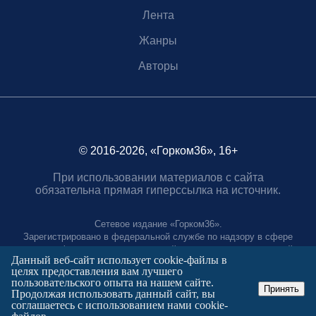
Лента
Жанры
Авторы
© 2016-2026, «Горком36», 16+
При использовании материалов с сайта
обязательна прямая гиперссылка на источник.
Сетевое издание «Горком36».
Зарегистрировано в федеральной службе по надзору в сфере
связи, информационных технологий и массовых коммуникаций.
Данный веб-сайт использует cookie-файлы в
Регистрационный номер ЭЛ № ФС77-88966 от 21 января 2025 г.
целях предоставления вам лучшего
Учредитель: Муниципальное автономное учреждение "Агентство
пользовательского опыта на нашем сайте.
городских коммуникаций"
Принять
Продолжая использовать данный сайт, вы
Главный редактор:
соглашаетесь с использованием нами cookie-
Полтаев Герман Вахаевич.