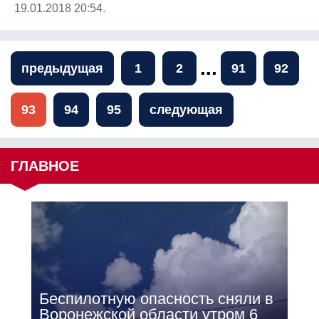
19.01.2018 20:54.
...
предыдущая
1
2
91
92
93
94
95
следующая
ГЛАВНОЕ
Беспилотную опасность сняли в
Воронежской области утром 6