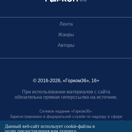
Лента
Жанры
Авторы
© 2016-2026, «Горком36», 16+
При использовании материалов с сайта
обязательна прямая гиперссылка на источник.
Сетевое издание «Горком36».
Зарегистрировано в федеральной службе по надзору в сфере
связи, информационных технологий и массовых коммуникаций.
Данный веб-сайт использует cookie-файлы в
Регистрационный номер ЭЛ № ФС77-88966 от 21 января 2025 г.
целях предоставления вам лучшего